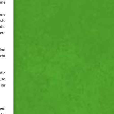
ine
ene
ste
die
ere
ind
cht
die
, so
 ihr
gen