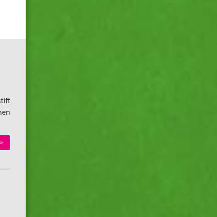
ift
nen
»