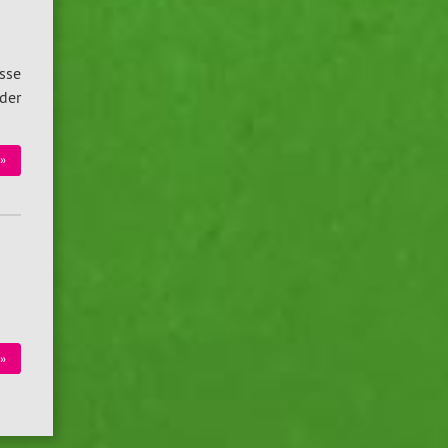
sse
der
»
»