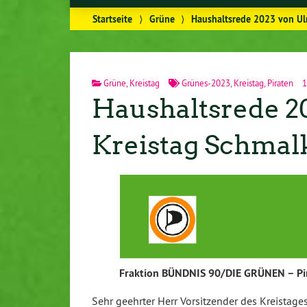
Startseite
⟩
Grüne
⟩
Haushaltsrede 2023 von Ul
Grüne
,
Kreistag
Grünes-2023
,
Kreistag
,
Piraten
1
Haushaltsrede 20
Kreistag Schma
Fraktion BÜNDNIS 90/DIE GRÜNEN – Pir
Sehr geehrter Herr Vorsitzender des Kreistages