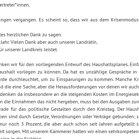
rtreter*innen,
rungen vergangen. Es scheint so, dass wir aus dem Krisenmodus
es herzlichen Dank zu sagen.
Jahr. Vielen Dank aber auch unserer Landrätin,
r unserer Landkreis leistet.
en wir für den vorliegenden Entwurf des Haushaltsplanes. Einf
Haushalt vorlegen zu können. Da hat es unzählige Gespräche in 
wurde durchleuchtet, um zu Einsparungen zu kommen. Manche Kr
d die eine Sache, aber die Herausforderungen vor denen wir auch
 denken da insbesondere an die steigenden Kosten im Energiesekt
n die Einnahmen das nicht hergeben, muss bei den Ausgaben zur
rade für das politische Gestalten durch den Kreistag. Der Haush
aben sind durch Gesetze, Verordnungen oder Verträge gebunden; s
nur noch 3 Prozent, die aber auch schon seit Jahren aufgeteilt s
eit sorgen. Mit unserem Kämmerer hatten wir einen sehrkompeten
ion in der Fraktion.