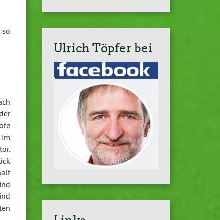
 so
Ulrich Töpfer bei
ach
der
öte
 im
or.
ück
alt
ind
ind
ten
Links