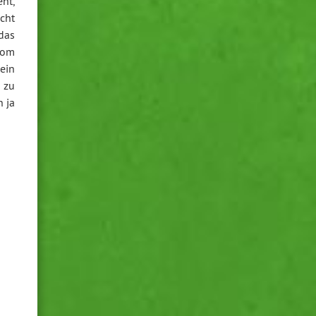
eht,
cht
das
vom
ein
 zu
n ja