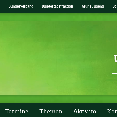
Bundesverband
Bundestagsfraktion
Grüne Jugend
Bö
Termine
Themen
Aktiv im
Kon