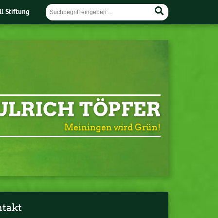
ll Stiftung
ULRICH TÖPFER
Meiningen wird Grün!
takt