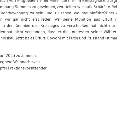
ch von Mitgliedern einer Partei, die hier im Kreistag sitzt, ausg
immung Stimmen zu gewinnen, verurteilen wie aufs Schärfste. Rei
sbürgerbewegung zu sein und zu sehen, wo das hinführt?Über 
en wir gar nicht erst reden. Wer seine Munition aus Erfurt 
in den Gremien des Kreistages zu verschießen, hat nicht nur 
dernhat nicht verstanden, dass er die Interessen seiner Wähler
Moskau, jetzt ist es Erfurt. Obwohl mit Putin und Russland ist ma
urf 2023 zustimmen.
egnete Weihnachtszeit.
öpfer Fraktionsvorsitzender