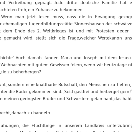
d Vertreibung geprägt. Jede dritte deutsche Familie hat e
lüchteten froh, ein Zuhause zu bekommen.
ll.Wenn man jetzt lesen muss, dass die in Erwägung gezog
der ehemaligen Jugendbildungsstätte Sinnershausen der schwärze
t dem Ende des 2. Weltkrieges ist und mit Protesten gegen 
 gemacht wird, stellt sich die Frage,welcher Wertekanon uns
chichte“. Auch damals fanden Maria und Joseph mit dem Jesusk
r Weihnachten mit gutem Gewissen feiern, wenn wir heutzutage ni
,sie zu beherbergen?
ühl, sondern eine knallharte Botschaft, den Menschen zu helfen, 
ter die Räder gekommen sind. „Seid gastfrei und herberget gern!“
esen meinen geringsten Brüder und Schwestern getan habt, das habt
recht, danach zu handeln.
hungen, die Flüchtlinge in unserem Landkreis unterzubrin