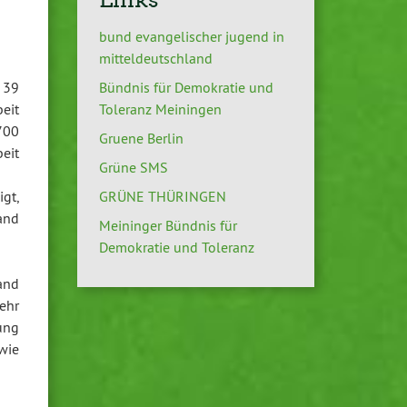
bund evangelischer jugend in
mitteldeutschland
 39
Bündnis für Demokratie und
eit
Toleranz Meiningen
700
Gruene Berlin
eit
Grüne SMS
gt,
GRÜNE THÜRINGEN
and
Meininger Bündnis für
Demokratie und Toleranz
land
ehr
ung
wie