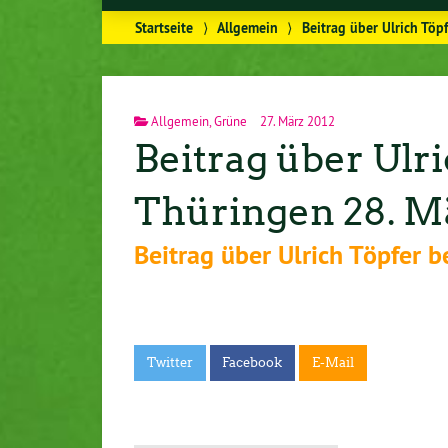
Startseite
⟩
Allgemein
⟩
Beitrag über Ulrich Tö
Allgemein
,
Grüne
27. März 2012
Beitrag über Ulr
Thüringen 28. Ma
Beitrag über Ulrich Töpfer
Twitter
Facebook
E-Mail