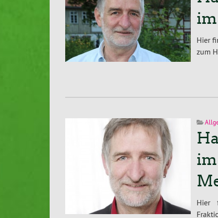
im
Hier f
zum H
Allg
Ha
im
Me
Hier 
Frakt