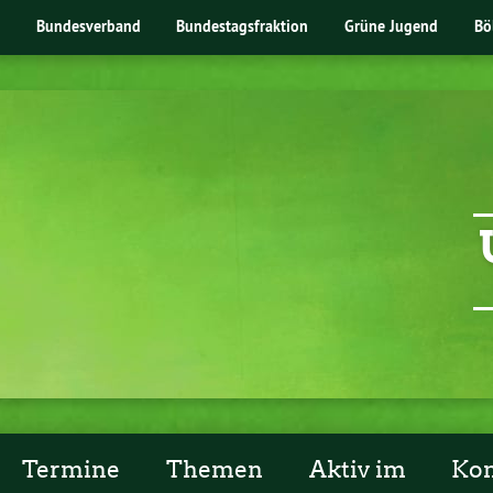
Bundesverband
Bundestagsfraktion
Grüne Jugend
Bö
Termine
Themen
Aktiv im
Kon