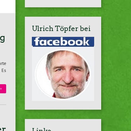
Ulrich Töpfer bei
ag
hrte
 Es
»
er
Links