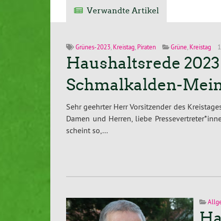
Verwandte Artikel
Grünes-2023
,
Kreistag
,
Piraten
Grüne
,
Kreistag
1
Haushaltsrede 2023 
Schmalkalden-Mei
Sehr geehrter Herr Vorsitzender des Kreistages
Damen und Herren, liebe Pressevertreter*inn
scheint so,…
Allg
Ha