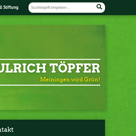
ll Stiftung
ULRICH TÖPFER
Meiningen wird Grün!
takt