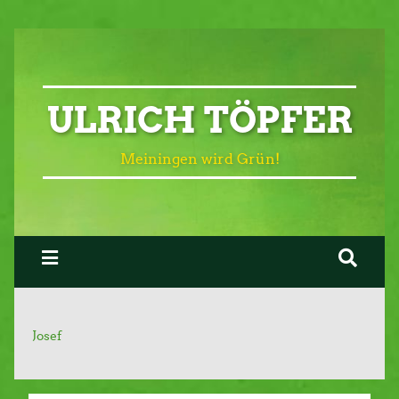
ULRICH TÖPFER
Meiningen wird Grün!
Josef